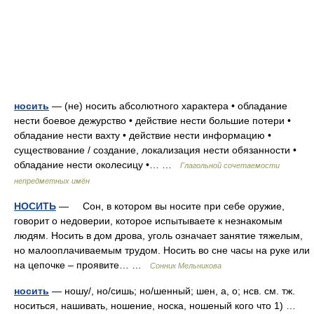
носить
— (не) носить абсолютного характера • обладание
нести боевое дежурство • действие нести большие потери •
обладание нести вахту • действие нести информацию •
существование / создание, локализация нести обязанности •
обладание нести околесицу •… …
Глагольной сочетаемости
непредметных имён
НОСИТЬ
— Сон, в котором вы носите при себе оружие,
говорит о недоверии, которое испытываете к незнакомым
людям. Носить в дом дрова, уголь означает занятие тяжелым,
но малооплачиваемым трудом. Носить во сне часы на руке или
на цепочке – проявите… …
Сонник Мельникова
носить
— ношу/, но/сишь; но/шенный; шен, а, о; нсв. см. тж.
носиться, нашивать, ношение, носка, ношеный кого что 1) …