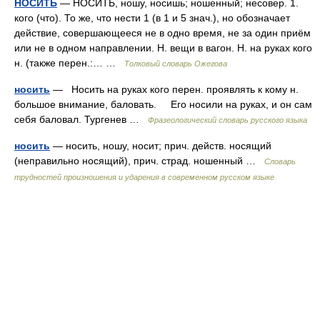
НОСИТЬ
— НОСИТЬ, ношу, носишь; ношенный; несовер. 1.
кого (что). То же, что нести 1 (в 1 и 5 знач.), но обозначает
действие, совершающееся не в одно время, не за один приём
или не в одном направлении. Н. вещи в вагон. Н. на руках кого
н. (также перен.:… …
Толковый словарь Ожегова
носить
— Носить на руках кого перен. проявлять к кому н.
большое внимание, баловать. Его носили на руках, и он сам
себя баловал. Тургенев …
Фразеологический словарь русского языка
носить
— носить, ношу, носит; прич. действ. носящий
(неправильно носящий), прич. страд. ношенный …
Словарь
трудностей произношения и ударения в современном русском языке