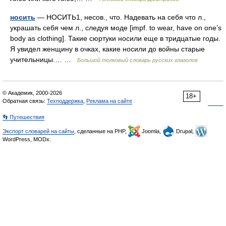
носить
— НОСИТЬ1, несов., что. Надевать на себя что л.,
украшать себя чем л., следуя моде [impf. to wear, have on one’s
body as clothing]. Такие сюртуки носили еще в тридцатые годы.
Я увидел женщину в очках, какие носили до войны старые
учительницы.… …
Большой толковый словарь русских глаголов
© Академик, 2000-2026
18+
Обратная связь:
Техподдержка
,
Реклама на сайте
👣 Путешествия
Экспорт словарей на сайты
, сделанные на PHP,
Joomla,
Drupal,
WordPress, MODx.