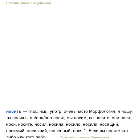
Словарь многих выражений
носить
— глаг., нсв., употр. очень часто Морфология: я ношу,
ты носишь, он/она/оно носит, мы носим, вы носите, они носят,
носи, носите, носил, носила, носило, носили, носящий,
носимый, носивший, ношенный, нося 1. Если вы носите что
либо или кого либо,… …
Толковый словарь Дмитриева